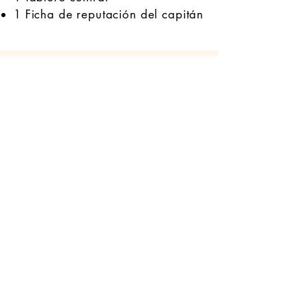
1 Ficha de reputación del capitán
Recursos
Amplía la experiencia del juego
de mesa y sus extensiones
descargando las reglas, bancos
de imágenes y multitud de otros
recursos como fondos de
pantalla o archivos exclusivos.
Cómo
BGG