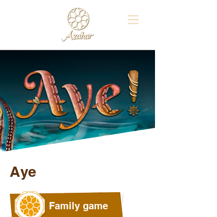
Aye
Family game