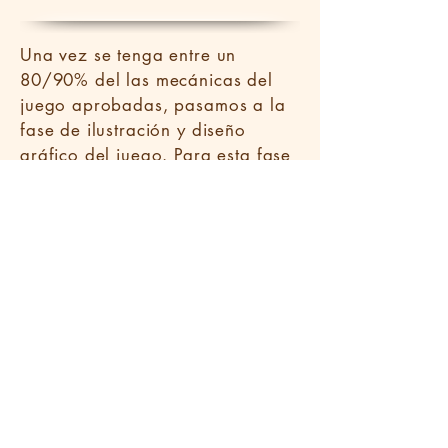
Una vez se tenga entre un
80/90% del las mecánicas del
juego aprobadas, pasamos a la
fase de ilustración y diseño
gráfico del juego. Para esta fase
realizamos un moodboard con
base a los requerimientos de
marca y bases que nos brinde el
cliente para partir a diseñar los
diferentes elementos.
FASE 3
Producción
Teniendo en cuenta el